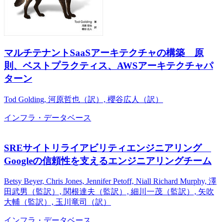
マルチテナントSaaSアーキテクチャの構築 原
則、ベストプラクティス、AWSアーキテクチャパ
ターン
Tod Golding, 河原哲也（訳）, 櫻谷広人（訳）
インフラ・データベース
SREサイトリライアビリティエンジニアリング
Googleの信頼性を支えるエンジニアリングチーム
Betsy Beyer, Chris Jones, Jennifer Petoff, Niall Richard Murphy, 澤
田武男（監訳）, 関根達夫（監訳）, 細川一茂（監訳）, 矢吹
大輔（監訳）, 玉川竜司（訳）
インフラ・データベース