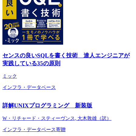
センスの良いSQLを書く技術 達人エンジニアが
実践している35の原則
ミック
インフラ・データベース
詳解UNIXプログラミング 新装版
W・リチャード・スティーヴンス, 大木敦雄（訳）
インフラ・データベース
寄贈