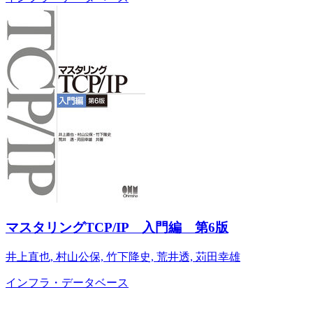
マスタリングTCP/IP 入門編 第6版
井上直也, 村山公保, 竹下降史, 荒井透, 苅田幸雄
インフラ・データベース