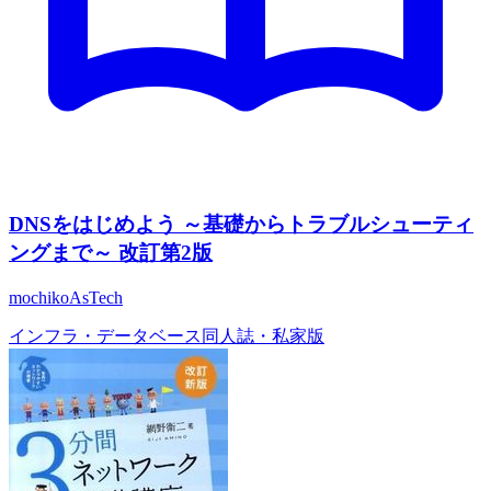
DNSをはじめよう ～基礎からトラブルシューティ
ングまで～ 改訂第2版
mochikoAsTech
インフラ・データベース
同人誌・私家版