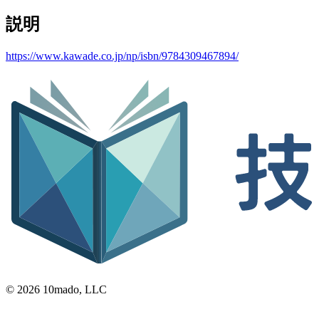
説明
https://www.kawade.co.jp/np/isbn/9784309467894/
© 2026 10mado, LLC