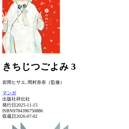
きちじつごよみ 3
岩岡ヒサエ, 岡村奈奈（監修）
マンガ
出版社
祥伝社
発行日
2025-11-15
ISBN
9784396750886
収蔵日
2026-07-02