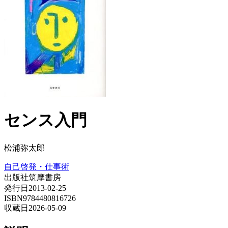
センス入門
松浦弥太郎
自己啓発・仕事術
出版社
筑摩書房
発行日
2013-02-25
ISBN
9784480816726
収蔵日
2026-05-09