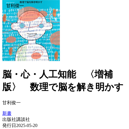
脳・心・人工知能 〈増補
版〉 数理で脳を解き明かす
甘利俊一
新書
出版社
講談社
発行日
2025-05-20