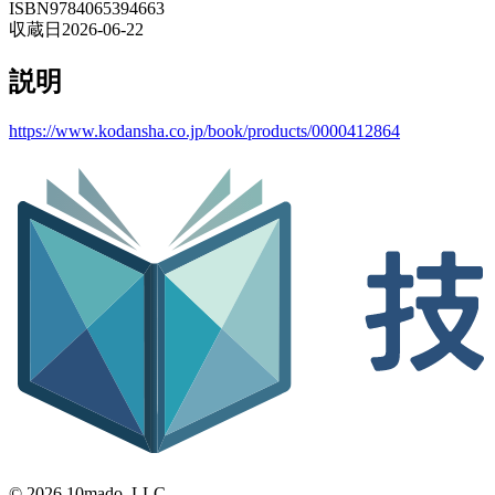
ISBN
9784065394663
収蔵日
2026-06-22
説明
https://www.kodansha.co.jp/book/products/0000412864
© 2026 10mado, LLC