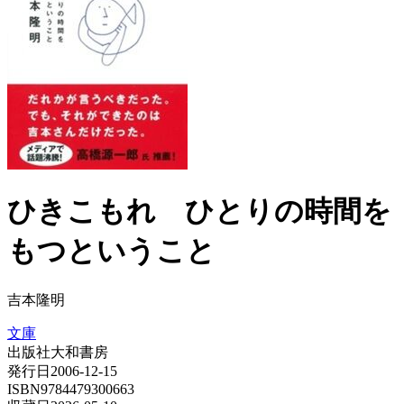
ひきこもれ ひとりの時間を
もつということ
吉本隆明
文庫
出版社
大和書房
発行日
2006-12-15
ISBN
9784479300663